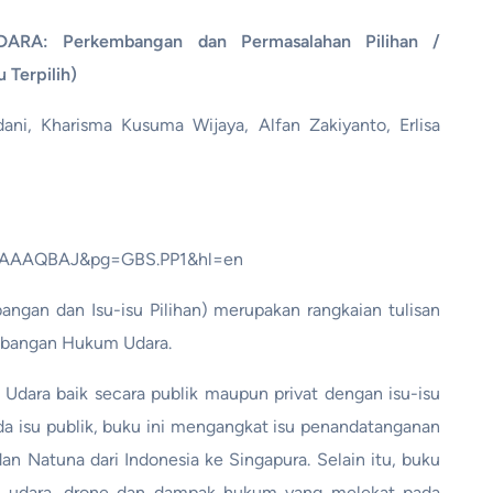
A: Perkembangan dan Permasalahan Pilihan /
Terpilih)
i, Kharisma Kusuma Wijaya, Alfan Zakiyanto, Erlisa
-lEAAAQBAJ&pg=GBS.PP1&hl=en
gan dan Isu-isu Pilihan) merupakan rangkaian tulisan
mbangan Hukum Udara.
ara baik secara publik maupun privat dengan isu-isu
Pada isu publik, buku ini mengangkat isu penandatanganan
n Natuna dari Indonesia ke Singapura. Selain itu, buku
ah udara, drone dan dampak hukum yang melekat pada