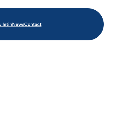
lletin
News
Contact