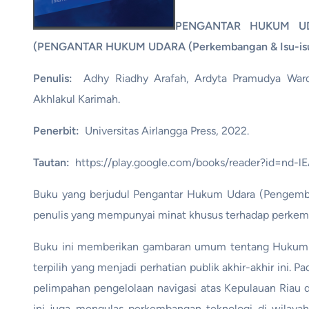
PENGANTAR HUKUM UDAR
(PENGANTAR HUKUM UDARA (Perkembangan & Isu-isu 
Penulis:
Adhy Riadhy Arafah, Ardyta Pramudya Wardan
Akhlakul Karimah.
Penerbit:
Universitas Airlangga Press, 2022.
Tautan:
https://play.google.com/books/reader?id=nd
Buku yang berjudul Pengantar Hukum Udara (Pengemban
penulis yang mempunyai minat khusus terhadap perke
Buku ini memberikan gambaran umum tentang Hukum Ud
terpilih yang menjadi perhatian publik akhir-akhir ini. 
pelimpahan pengelolaan navigasi atas Kepulauan Riau da
ini juga mengulas perkembangan teknologi di wilay