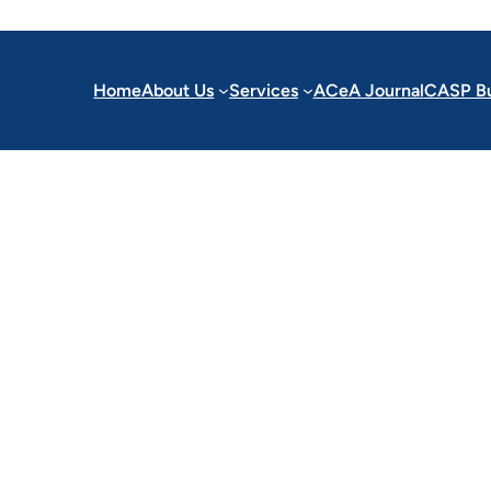
Home
About Us
Services
ACeA Journal
CASP Bu