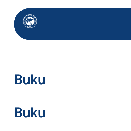
Lewati
ke
konten
Buku
Buku